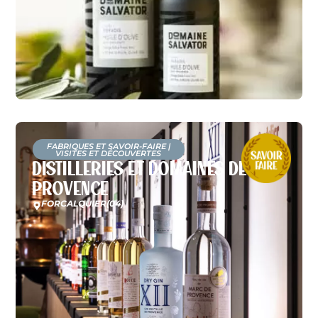
FABRIQUES ET SAVOIR-FAIRE
|
VISITES ET DÉCOUVERTES
Distilleries et Domaines de
Provence
FORCALQUIER
(04)