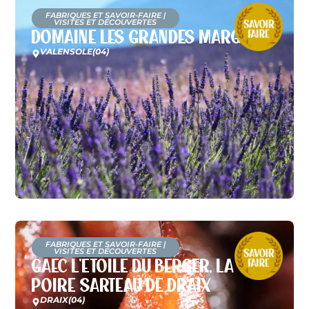
FABRIQUES ET SAVOIR-FAIRE
|
VISITES ET DÉCOUVERTES
Domaine Les Grandes Marges
VALENSOLE
(04)
FABRIQUES ET SAVOIR-FAIRE
|
VISITES ET DÉCOUVERTES
GAEC L’Etoile du Berger, la
poire Sarteau de Draix
DRAIX
(04)