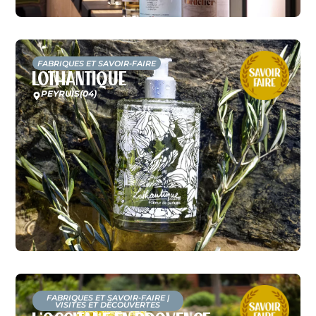
FABRIQUES ET SAVOIR-FAIRE
Lothantique
PEYRUIS
(04)
FABRIQUES ET SAVOIR-FAIRE
|
VISITES ET DÉCOUVERTES