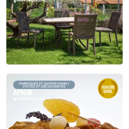
MANOSQUE
(04)
FABRIQUES ET SAVOIR-FAIRE
|
VISITES ET DÉCOUVERTES
Apior
VALENSOLE
(04)