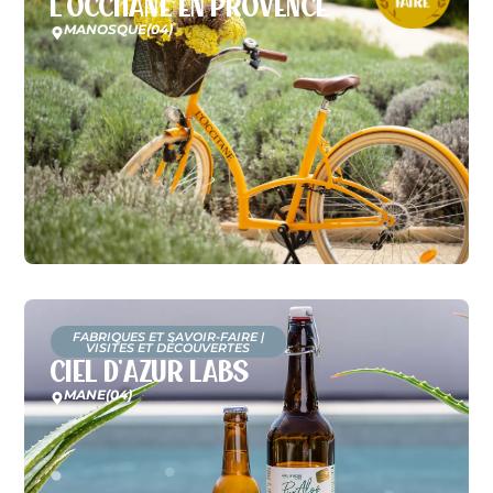
L’Occitane en Provence
MANOSQUE
(04)
FABRIQUES ET SAVOIR-FAIRE
|
VISITES ET DÉCOUVERTES
Ciel d’Azur Labs
MANE
(04)