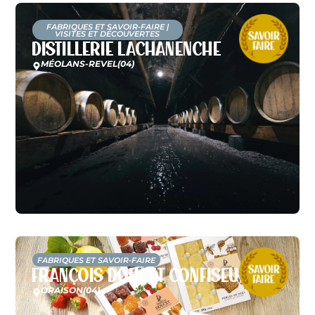
FABRIQUES ET SAVOIR-FAIRE
|
VISITES ET DÉCOUVERTES
Distillerie Lachanenche
MÉOLANS-REVEL
(04)
FABRIQUES ET SAVOIR-FAIRE
François Doucet Confiseur
ORAISON
(04)