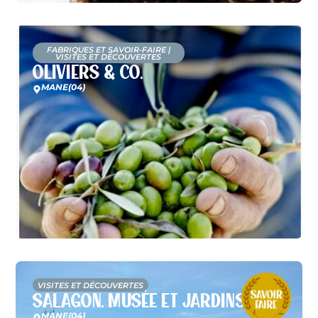
FABRIQUES ET SAVOIR-FAIRE
|
VISITES ET DÉCOUVERTES
Oliviers & Co.
MANE
(04)
VISITES ET DÉCOUVERTES
Salagon, Musée et Jardins
MANE
(04)