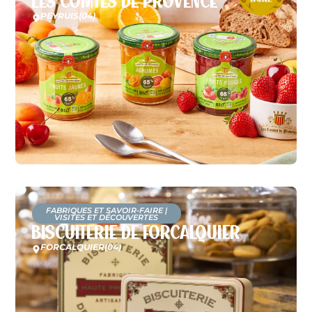
Les Comtes de Provence
PEYRUIS
(04)
FABRIQUES ET SAVOIR-FAIRE
|
VISITES ET DÉCOUVERTES
Biscuiterie de Forcalquier
FORCALQUIER
(04)