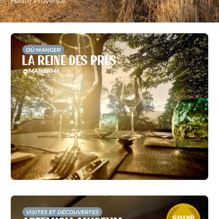
Haute Provence.
OÙ MANGER
La Reine des Près
MANE
(04)
VISITES ET DÉCOUVERTES