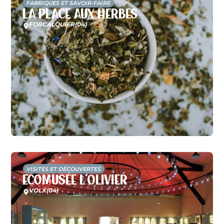
FABRIQUES ET SAVOIR-FAIRE
La Place aux Herbes
FORCALQUIER
(04)
VISITES ET DÉCOUVERTES
Ecomusée L’Olivier
VOLX
(04)