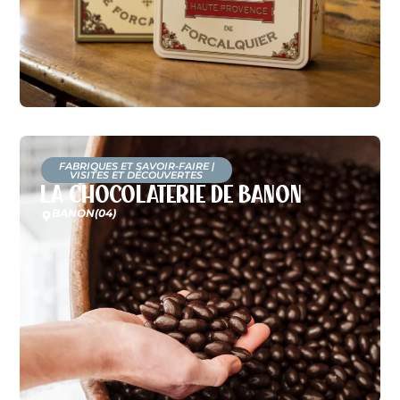
FABRIQUES ET SAVOIR-FAIRE
|
VISITES ET DÉCOUVERTES
La Chocolaterie de Banon
BANON
(04)