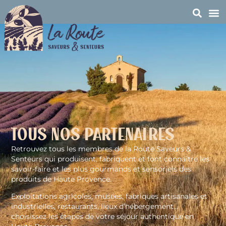
Tous nos partenaires
Retrouvez tous les membres de la Route Saveurs &
Senteurs qui produisent, fabriquent et font connaître les
savoir-faire et les plus gourmands et sensoriels des
produits de Haute Provence.
Exploitations agricoles, musées, fabriques artisanales et
industrielles, restaurants, lieux d’hébergement…
choisissez les étapes de votre séjour authentique en