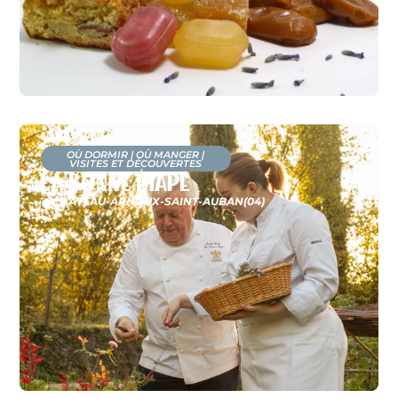
OÙ DORMIR
|
OÙ MANGER
|
VISITES ET DÉCOUVERTES
La Bonne Étape
CHÂTEAU-ARNOUX-SAINT-AUBAN
(04)