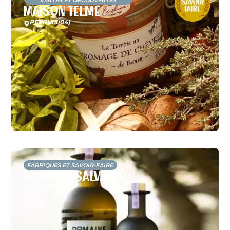
Maison Telme
PEYRUIS
(04)
FABRIQUES ET SAVOIR-FAIRE
Domaine Salvator
LES MÉES
(04)