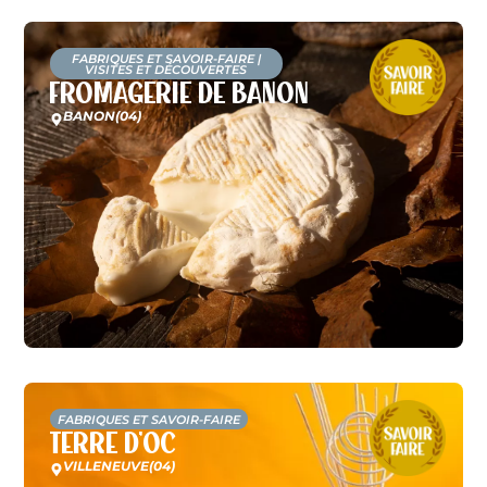
FABRIQUES ET SAVOIR-FAIRE
|
VISITES ET DÉCOUVERTES
Fromagerie de Banon
BANON
(04)
FABRIQUES ET SAVOIR-FAIRE
Terre d’Oc
VILLENEUVE
(04)