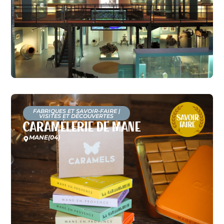
FABRIQUES ET SAVOIR-FAIRE
|
VISITES ET DÉCOUVERTES
Caramélerie de Mane
MANE
(04)