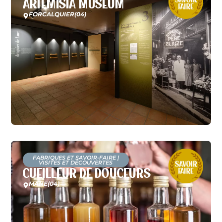
Artemisia Museum
FORCALQUIER
(04)
FABRIQUES ET SAVOIR-FAIRE
|
VISITES ET DÉCOUVERTES
Cueilleur de Douceurs
MANE
(04)