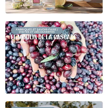
FABRIQUES ET SAVOIR-FAIRE
|
VISITES ET DÉCOUVERTES
Le Moulin de la Cascade
LURS
(04)