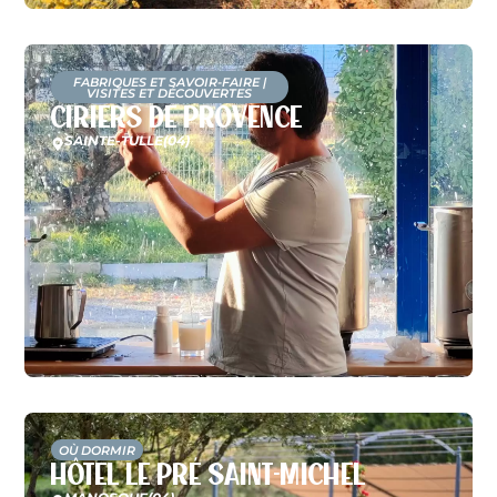
FABRIQUES ET SAVOIR-FAIRE
|
VISITES ET DÉCOUVERTES
Ciriers de Provence
SAINTE-TULLE
(04)
OÙ DORMIR
Hôtel Le Pré Saint-Michel