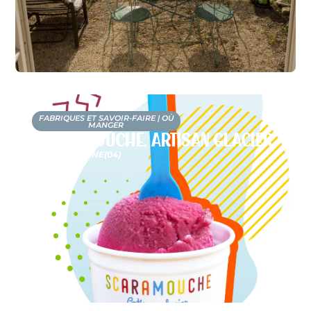
FABRIQUES ET SAVOIR-FAIRE
|
OÙ
MANGER
Scaramouche, artisan glacier
LA BRILLANNE
(04)