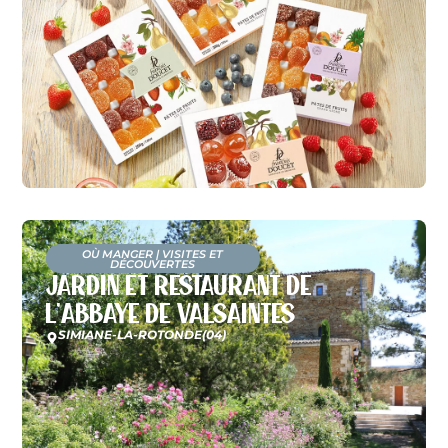
OÙ MANGER
|
VISITES ET
DÉCOUVERTES
Jardin et restaurant de
l’Abbaye de Valsaintes
SIMIANE-LA-ROTONDE
(04)