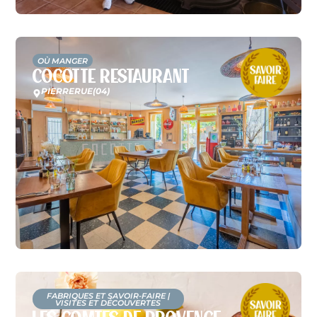
OÙ MANGER
Cocotte Restaurant
PIERRERUE
(04)
FABRIQUES ET SAVOIR-FAIRE
|
VISITES ET DÉCOUVERTES