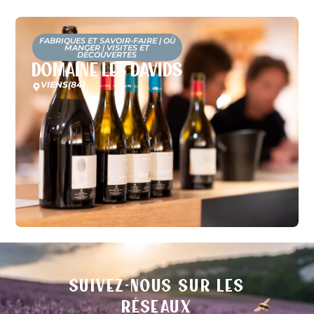
FABRIQUES ET SAVOIR-FAIRE
|
OÙ
MANGER
|
VISITES ET
DÉCOUVERTES
Domaine Les Davids
VIENS
(84)
Suivez-nous sur les
réseaux