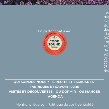
Co
de
Cor
Bo
de
En partenariat avec
Ma
04
For
Tel.
04
92
71
77
73
de
QUI SOMMES-NOUS ?
CIRCUITS ET ESCAPADES
FABRIQUES ET SAVOIR-FAIRE
VISITES ET DÉCOUVERTES
OÙ DORMIR
OÙ MANGER
AGENDA
Mentions légales
Politique de confidentialité