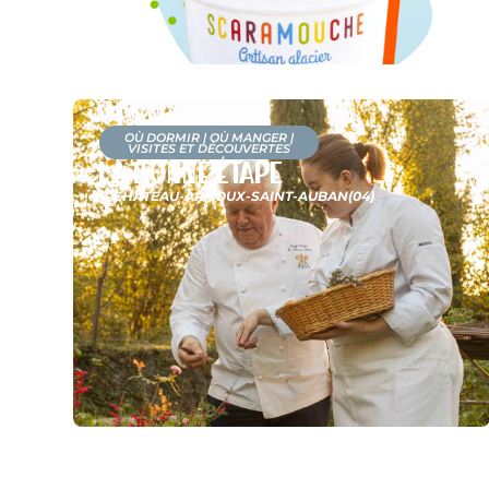
OÙ DORMIR
|
OÙ MANGER
|
VISITES ET DÉCOUVERTES
La Bonne Étape
CHÂTEAU-ARNOUX-SAINT-AUBAN
(04)