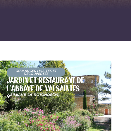
OÙ MANGER
|
VISITES ET
DÉCOUVERTES
Jardin et restaurant de
l’Abbaye de Valsaintes
SIMIANE-LA-ROTONDE
(04)