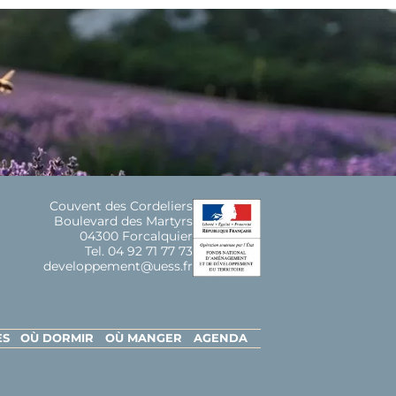
Couvent des Cordeliers
Boulevard des Martyrs
04300 Forcalquier
Tel. 04 92 71 77 73
developpement@uess.fr
ES
OÙ DORMIR
OÙ MANGER
AGENDA