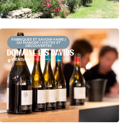
FABRIQUES ET SAVOIR-FAIRE
|
OÙ MANGER
|
VISITES ET
DÉCOUVERTES
Domaine Les Davids
VIENS
(84)