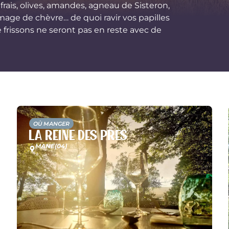
ais, olives, amandes, agneau de Sisteron,
omage de chèvre… de quoi ravir vos papilles
e frissons ne seront pas en reste avec de
OÙ MANGER
La Reine des Près
MANE
(04)