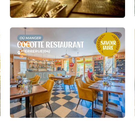
OÙ MANGER
Cocotte Restaurant
PIERRERUE
(04)