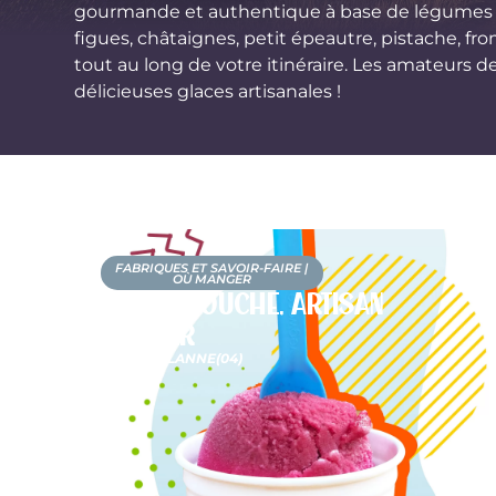
gourmande et authentique à base de légumes fr
figues, châtaignes, petit épeautre, pistache, fr
tout au long de votre itinéraire. Les amateurs d
délicieuses glaces artisanales !
FABRIQUES ET SAVOIR-FAIRE
|
OÙ MANGER
Scaramouche, artisan
glacier
LA BRILLANNE
(04)