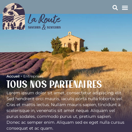
Accueil
>
Entreprises
Tous nos partenaires
Lorem ipsum dolor sit amet, consectetur adipiscing elit.
Sed hendrerit orci mauris, iaculis porta nulla lobortis vel.
Cras et mattis lectus. Nullam mauris sapien, tincidunt a
scelerisque in, venenatis sit amet neque. Aliquam vel
purus sodales, commodo purus ut, pretium sapien.
Donec ac semper enim. Aliquam sed ex eget nulla cursus
consequat et ac quam.