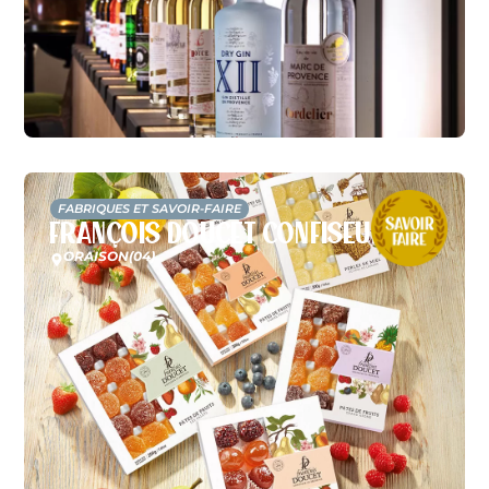
FABRIQUES ET SAVOIR-FAIRE
François Doucet Confiseur
ORAISON
(04)