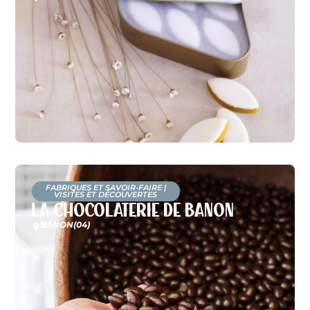
FABRIQUES ET SAVOIR-FAIRE
|
VISITES ET DÉCOUVERTES
La Chocolaterie de Banon
BANON
(04)