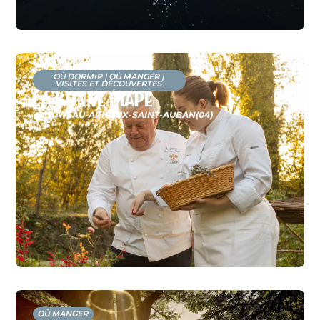
OÙ DORMIR
|
OÙ MANGER
|
VISITES ET DÉCOUVERTES
La Bonne Étape
CHÂTEAU-ARNOUX-SAINT-AUBAN
(04)
OÙ MANGER