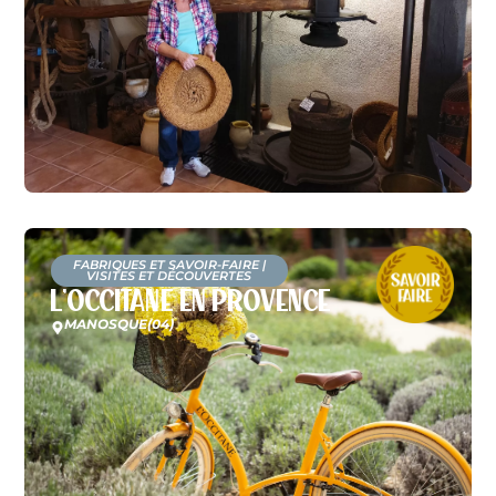
FABRIQUES ET SAVOIR-FAIRE
|
VISITES ET DÉCOUVERTES
L’Occitane en Provence
MANOSQUE
(04)