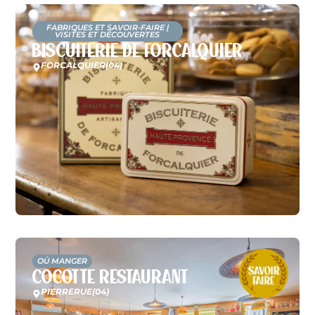
FABRIQUES ET SAVOIR-FAIRE
|
VISITES ET DÉCOUVERTES
Biscuiterie de Forcalquier
FORCALQUIER
(04)
OÙ MANGER
Cocotte Restaurant
PIERRERUE
(04)