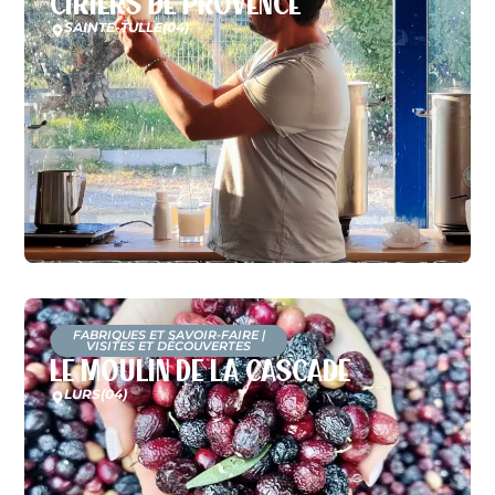
Ciriers de Provence
SAINTE-TULLE
(04)
FABRIQUES ET SAVOIR-FAIRE
|
VISITES ET DÉCOUVERTES
Le Moulin de la Cascade
LURS
(04)