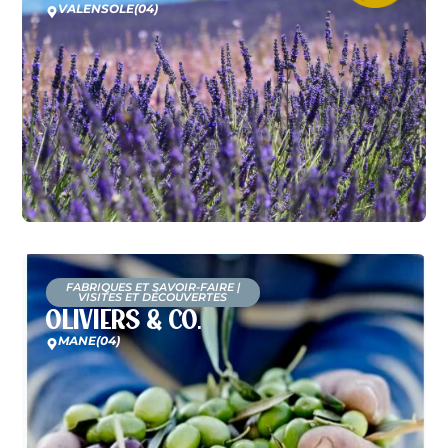
VALENSOLE
(04)
FABRIQUES ET SAVOIR-FAIRE
|
VISITES ET DÉCOUVERTES
Oliviers & Co.
MANE
(04)