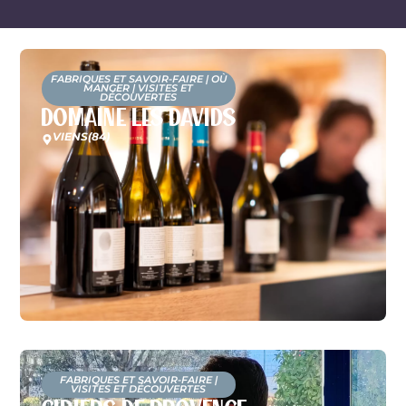
FABRIQUES ET SAVOIR-FAIRE
|
OÙ
MANGER
|
VISITES ET
DÉCOUVERTES
Domaine Les Davids
VIENS
(84)
FABRIQUES ET SAVOIR-FAIRE
|
VISITES ET DÉCOUVERTES