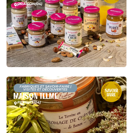
ORAISON
(04)
FABRIQUES ET SAVOIR-FAIRE
|
VISITES ET DÉCOUVERTES
Maison Telme
PEYRUIS
(04)