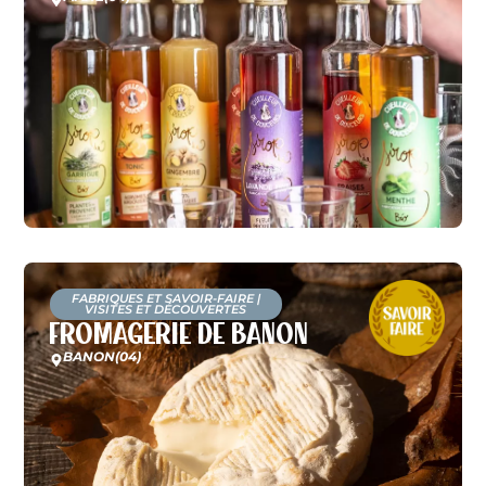
FABRIQUES ET SAVOIR-FAIRE
|
VISITES ET DÉCOUVERTES
Fromagerie de Banon
BANON
(04)