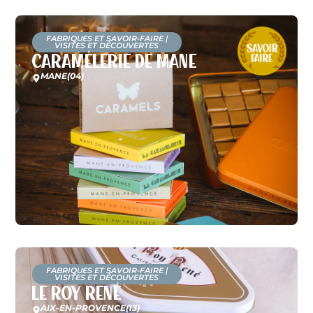
FABRIQUES ET SAVOIR-FAIRE
|
VISITES ET DÉCOUVERTES
Caramélerie de Mane
MANE
(04)
FABRIQUES ET SAVOIR-FAIRE
|
VISITES ET DÉCOUVERTES
Le Roy René
AIX-EN-PROVENCE
(13)