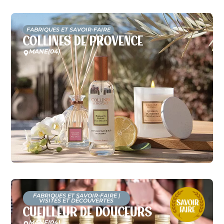
FABRIQUES ET SAVOIR-FAIRE
Collines de Provence
MANE
(04)
FABRIQUES ET SAVOIR-FAIRE
|
VISITES ET DÉCOUVERTES
Cueilleur de Douceurs
MANE
(04)