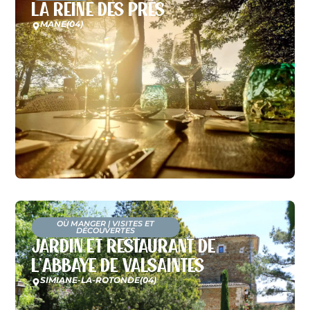
La Reine des Près
MANE
(04)
OÙ MANGER
|
VISITES ET
DÉCOUVERTES
Jardin et restaurant de
l’Abbaye de Valsaintes
SIMIANE-LA-ROTONDE
(04)