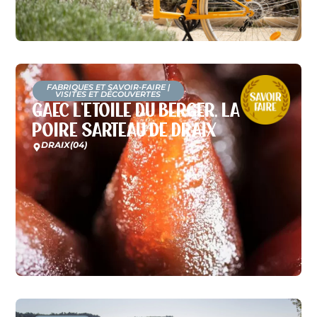
FABRIQUES ET SAVOIR-FAIRE
|
VISITES ET DÉCOUVERTES
GAEC L’Etoile du Berger, la
poire Sarteau de Draix
DRAIX
(04)