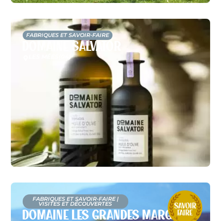
FABRIQUES ET SAVOIR-FAIRE
Domaine Salvator
LES MÉES
(04)
FABRIQUES ET SAVOIR-FAIRE
|
VISITES ET DÉCOUVERTES
Domaine Les Grandes Marges