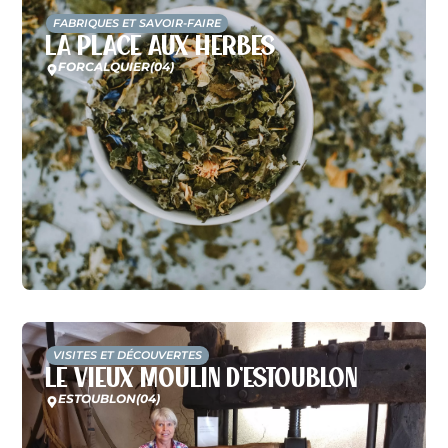
FABRIQUES ET SAVOIR-FAIRE
La Place aux Herbes
FORCALQUIER
(04)
VISITES ET DÉCOUVERTES
Le Vieux Moulin d’Estoublon
ESTOUBLON
(04)