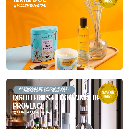
VILLENEUVE
(04)
FABRIQUES ET SAVOIR-FAIRE
|
VISITES ET DÉCOUVERTES
Distilleries et Domaines de
Provence
FORCALQUIER
(04)