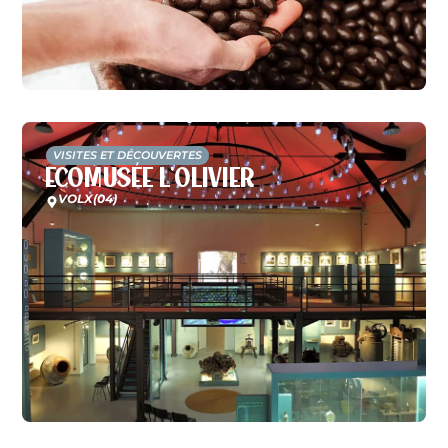
VISITES ET DÉCOUVERTES
Ecomusée L’Olivier
VOLX
(04)