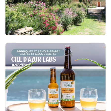
FABRIQUES ET SAVOIR-FAIRE
|
VISITES ET DÉCOUVERTES
Ciel d’Azur Labs
MANE
(04)