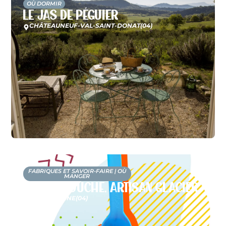
OÙ DORMIR
Le Jas de Péguier
CHÂTEAUNEUF-VAL-SAINT-DONAT
(04)
FABRIQUES ET SAVOIR-FAIRE
|
OÙ
MANGER
Scaramouche, artisan glacier
LA BRILLANNE
(04)