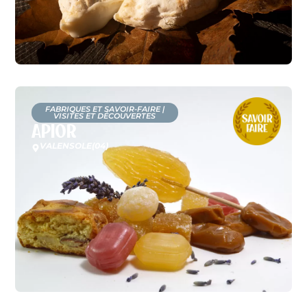
FABRIQUES ET SAVOIR-FAIRE
|
VISITES ET DÉCOUVERTES
Apior
VALENSOLE
(04)